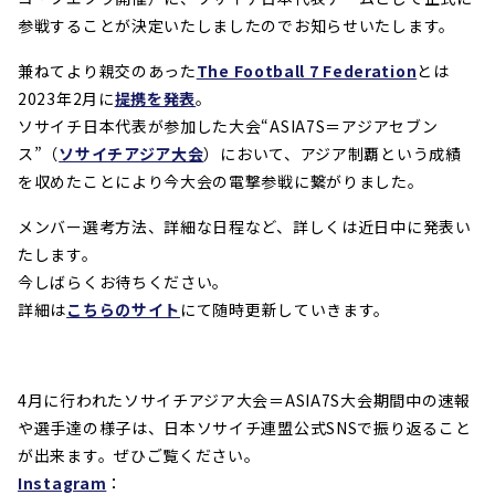
参戦することが決定いたしましたのでお知らせいたします。
兼ねてより親交のあった
The Football 7 Federation
とは
2023年2月に
提携を発表
。
ソサイチ日本代表が参加した大会“ASIA7S＝アジアセブン
ス”（
ソサイチアジア大会
）において、アジア制覇という成績
を収めたことにより今大会の電撃参戦に繋がりました。
メンバー選考方法、詳細な日程など、詳しくは近日中に発表い
たします。
今しばらくお待ちください。
詳細は
こちらのサイト
にて随時更新していきます。
4月に行われたソサイチアジア大会＝ASIA7S大会期間中の速報
や選手達の様子は、日本ソサイチ連盟公式SNSで振り返ること
が出来ます。ぜひご覧ください。
Instagram
：