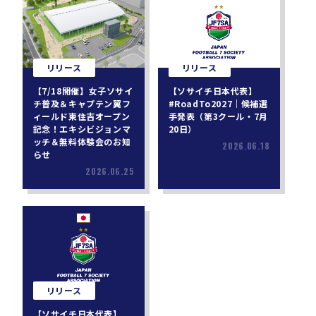
リリース
リリース
【7/18開催】女子ソサイ
【ソサイチ日本代表】
チ普及＆キャプテン翼フ
#RoadTo2027｜候補選
ィールド東住吉オープン
手発表（第3クール・7月
記念！エキシビジョンマ
20日）
ッチ＆無料体験会のお知
2026.06.18
らせ
2026.06.25
リリース
【ソサイチ日本代表】