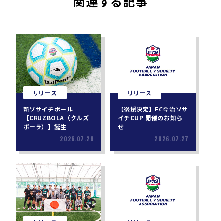
関連する記事
リリース
リリース
新ソサイチボール
【後援決定】FC今治ソサ
【CRUZBOLA（クルズ
イチCUP 開催のお知ら
ボーラ）】誕生
せ
2026.07.28
2026.07.27