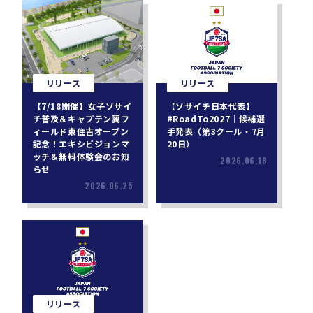
リリース
リリース
【7/18開催】女子ソサイ
【ソサイチ日本代表】
チ普及＆キャプテン翼フ
#RoadTo2027｜候補選
ィールド東住吉オープン
手発表（第3クール・7月
記念！エキシビジョンマ
20日）
ッチ＆無料体験会のお知
2026.06.18
らせ
2026.06.25
リリース