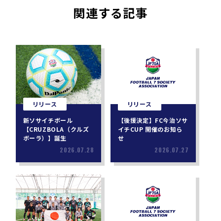
関連する記事
リリース
リリース
新ソサイチボール
【後援決定】FC今治ソサ
【CRUZBOLA（クルズ
イチCUP 開催のお知ら
ボーラ）】誕生
せ
2026.07.28
2026.07.27