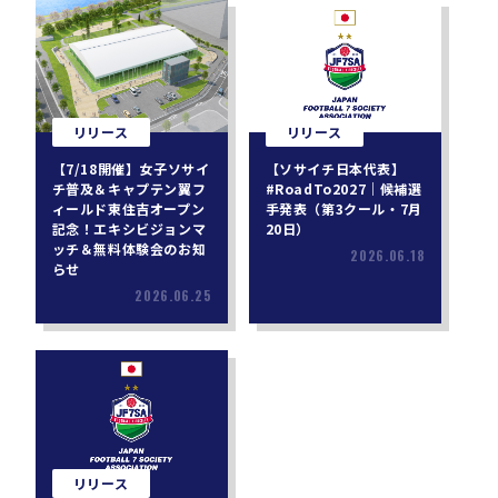
リリース
リリース
【7/18開催】女子ソサイ
【ソサイチ日本代表】
チ普及＆キャプテン翼フ
#RoadTo2027｜候補選
ィールド東住吉オープン
手発表（第3クール・7月
記念！エキシビジョンマ
20日）
ッチ＆無料体験会のお知
2026.06.18
らせ
2026.06.25
リリース