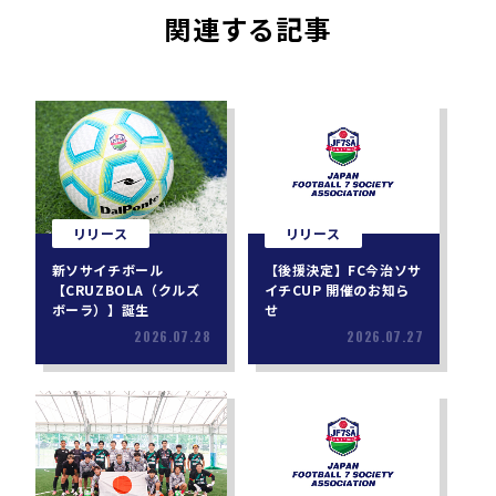
関連する記事
リリース
リリース
新ソサイチボール
【後援決定】FC今治ソサ
【CRUZBOLA（クルズ
イチCUP 開催のお知ら
ボーラ）】誕生
せ
2026.07.28
2026.07.27