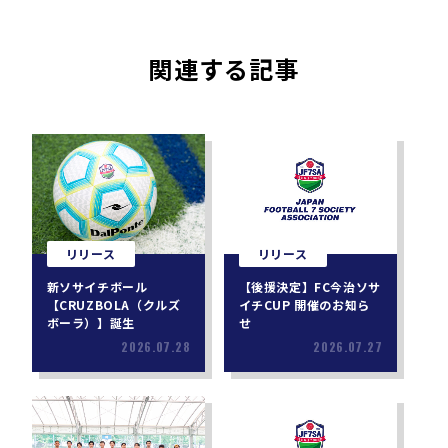
関連する記事
リリース
リリース
新ソサイチボール
【後援決定】FC今治ソサ
【CRUZBOLA（クルズ
イチCUP 開催のお知ら
ボーラ）】誕生
せ
2026.07.28
2026.07.27