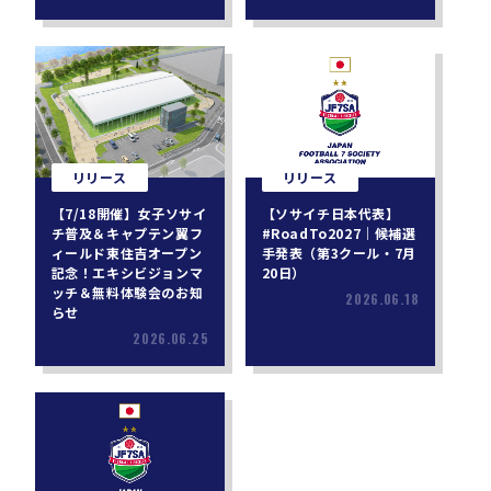
リリース
リリース
【7/18開催】女子ソサイ
【ソサイチ日本代表】
チ普及＆キャプテン翼フ
#RoadTo2027｜候補選
ィールド東住吉オープン
手発表（第3クール・7月
記念！エキシビジョンマ
20日）
ッチ＆無料体験会のお知
2026.06.18
らせ
2026.06.25