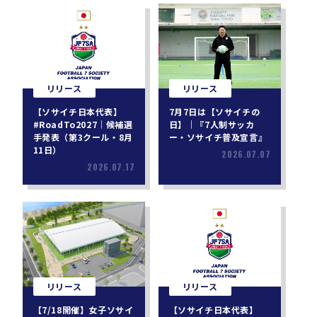
リリース
リリース
【ソサイチ日本代表】
7月7日は【ソサイチの
#RoadTo2027｜候補選
日】｜『7人制サッカ
手発表（第3クール・8月
ー・ソサイチ普及宣言』
11日）
2026.07.07
2026.07.17
リリース
リリース
【7/18開催】女子ソサイ
【ソサイチ日本代表】