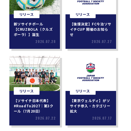
リリース
リリース
新ソサイチボール
【後援決定】FC今治ソサ
【CRUZBOLA（クルズ
イチCUP 開催のお知ら
ボーラ）】誕生
せ
2026.07.28
2026.07.27
リリース
リリース
【ソサイチ日本代表】
【東京ヴェルディ】がソ
#RoadTo2027｜第3ク
サイチ参入・カテゴリー
ール（7月20日）
拡大
2026.07.22
2026.07.17