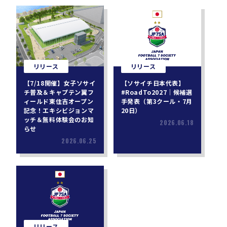
リリース
リリース
【7/18開催】女子ソサイ
【ソサイチ日本代表】
チ普及＆キャプテン翼フ
#RoadTo2027｜候補選
ィールド東住吉オープン
手発表（第3クール・7月
記念！エキシビジョンマ
20日）
ッチ＆無料体験会のお知
2026.06.18
らせ
2026.06.25
リリース