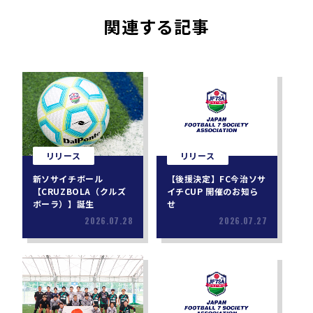
関連する記事
リリース
リリース
新ソサイチボール
【後援決定】FC今治ソサ
【CRUZBOLA（クルズ
イチCUP 開催のお知ら
ボーラ）】誕生
せ
2026.07.28
2026.07.27