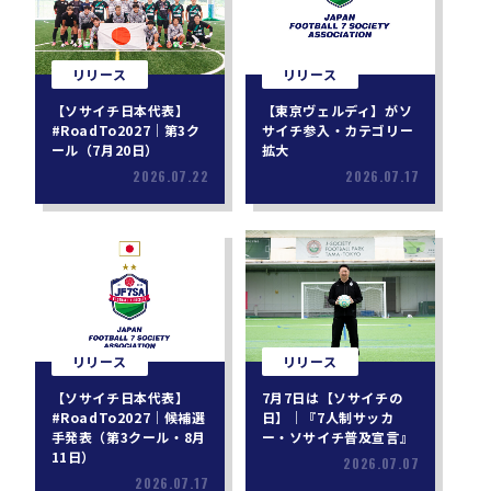
リリース
リリース
【ソサイチ日本代表】
【東京ヴェルディ】がソ
#RoadTo2027｜第3ク
サイチ参入・カテゴリー
ール（7月20日）
拡大
2026.07.22
2026.07.17
リリース
リリース
【ソサイチ日本代表】
7月7日は【ソサイチの
#RoadTo2027｜候補選
日】｜『7人制サッカ
手発表（第3クール・8月
ー・ソサイチ普及宣言』
11日）
2026.07.07
2026.07.17