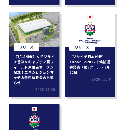
リリース
リリース
【7/18開催】女子ソサイ
【ソサイチ日本代表】
チ普及＆キャプテン翼フ
#RoadTo2027｜候補選
ィールド東住吉オープン
手発表（第3クール・7月
記念！エキシビジョンマ
20日）
ッチ＆無料体験会のお知
2026.06.18
らせ
2026.06.25