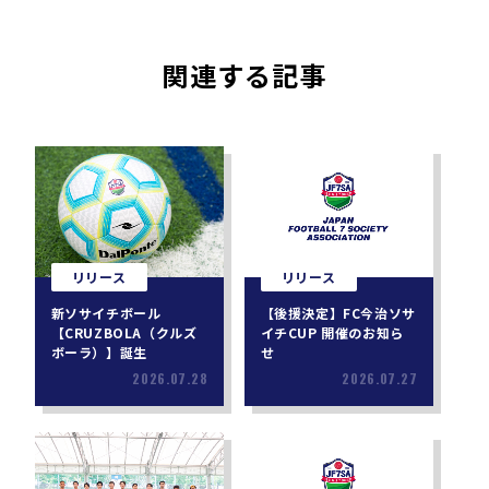
関連する記事
リリース
リリース
新ソサイチボール
【後援決定】FC今治ソサ
【CRUZBOLA（クルズ
イチCUP 開催のお知ら
ボーラ）】誕生
せ
2026.07.28
2026.07.27