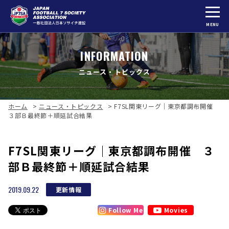
MENU
INFORMATION
ニュース・トピックス
ホーム
>
ニュース・トピックス
>
F7SL関東リーグ｜東京都調布開催
３部Ｂ最終節＋順延試合結果
F7SL関東リーグ｜東京都調布開催 ３
部Ｂ最終節＋順延試合結果
2019.09.22
更新情報
Follow Me
Movies