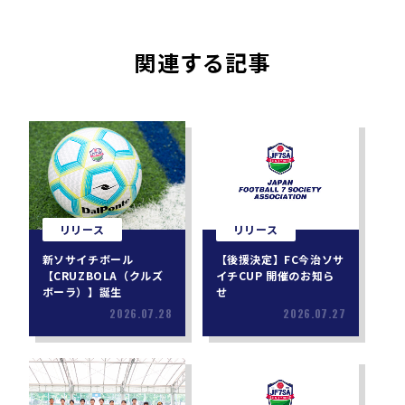
関連する記事
リリース
リリース
新ソサイチボール
【後援決定】FC今治ソサ
【CRUZBOLA（クルズ
イチCUP 開催のお知ら
ボーラ）】誕生
せ
2026.07.28
2026.07.27