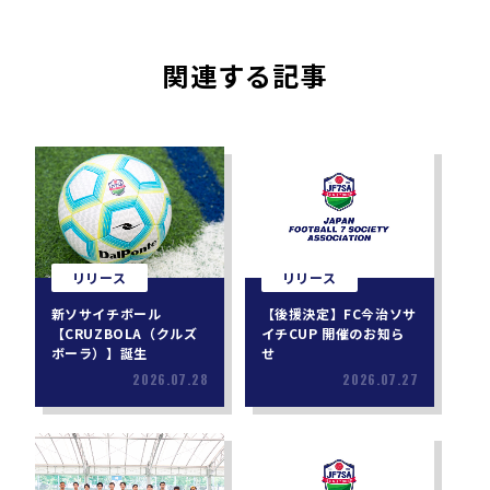
関連する記事
リリース
リリース
新ソサイチボール
【後援決定】FC今治ソサ
【CRUZBOLA（クルズ
イチCUP 開催のお知ら
ボーラ）】誕生
せ
2026.07.28
2026.07.27