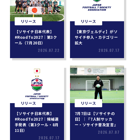
リリース
リリース
【ソサイチ日本代表】
【東京ヴェルディ】がソ
#RoadTo2027｜第3ク
サイチ参入・カテゴリー
ール（7月20日）
拡大
2026.07.22
2026.07.17
リリース
リリース
【ソサイチ日本代表】
7月7日は【ソサイチの
#RoadTo2027｜候補選
日】｜『7人制サッカ
手発表（第3クール・8月
ー・ソサイチ普及宣言』
11日）
2026.07.07
2026.07.17