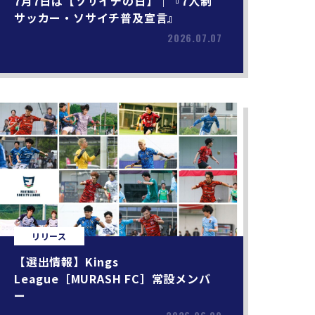
7月7日は【ソサイチの日】｜『7人制
サッカー・ソサイチ普及宣言』
2026.07.07
リリース
【選出情報】Kings
League［MURASH FC］常設メンバ
ー