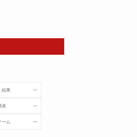
・結果
績表
チーム