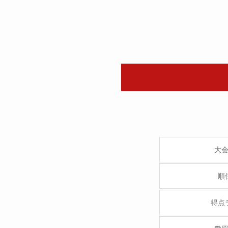
大
順
得点