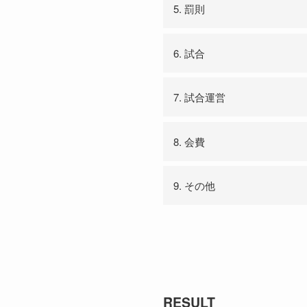
5. 罰則
6. 試合
7. 試合運営
8. 会費
9. その他
RESULT