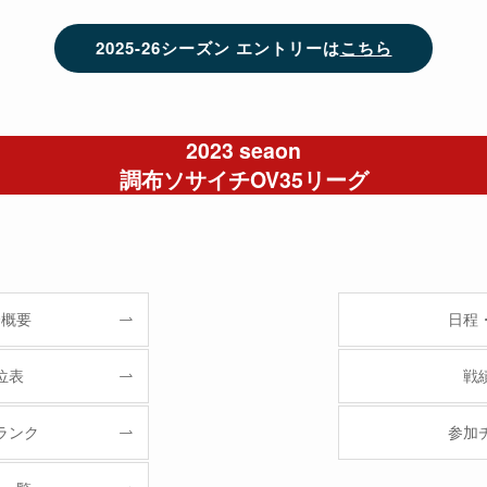
2025-26シーズン エントリーは
こちら
2023 seaon
調布ソサイチOV35リーグ
会概要
日程
位表
戦
ランク
参加