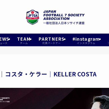
EWS
TEAM
PARTNERS
#instagram
ュース
チーム
代表パートナー
インスタグラム
督｜コスタ・ケラー｜KELLER COSTA