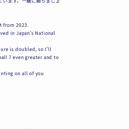
ています。一緒に勝ちましょ
rt from 2023.
ved in Japan’s National
re is doubled, so I’ll
ball 7 even greater and to
nting on all of you