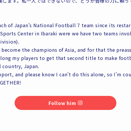
謝します。私一人ではできないので、どうか皆様の力に頼っ
ach of Japan’s National Football 7 team since its resta
 Sports Center in Ibaraki were we have two teams invol
ivision).
 become the champions of Asia, and for that the preassu
 along my players to get that second title to make foot
l country, Japan.
pport, and please know I can’t do this alone, so I’m cou
TOGETHER!
Follow him