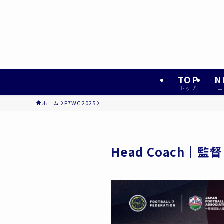
TOP
N
トップ
ニ
ホーム
F7WC 2025
Head Coach｜監