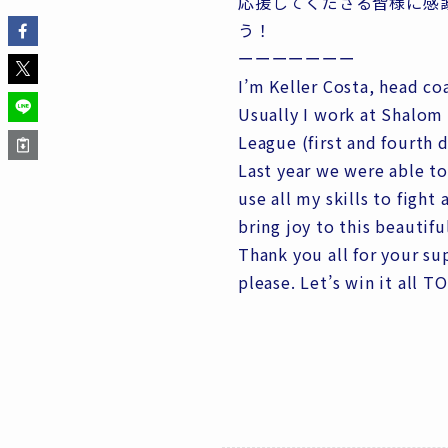
応援してくださる皆様に感
う！
ーーーーーーー
I’m Keller Costa, head co
Usually I work at Shalom
League (first and fourth d
Last year we were able to
use all my skills to fight
bring joy to this beautifu
Thank you all for your su
please. Let’s win it all 