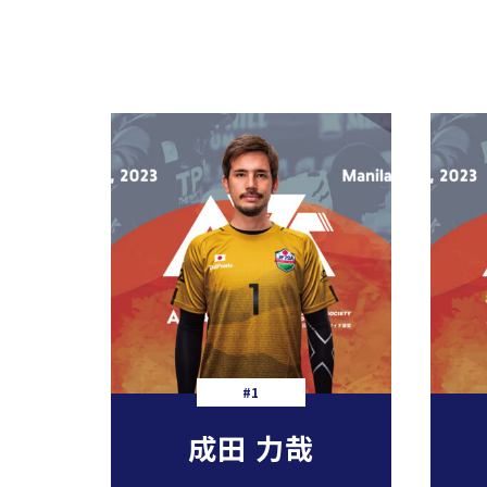
#1
成田 力哉