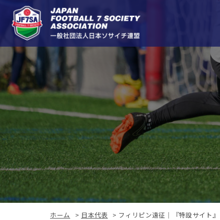
ホーム
>
日本代表
>
フィリピン遠征｜『特設サイト』