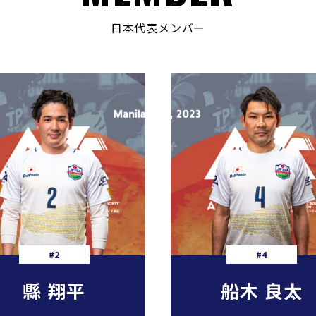
日本代表メンバー
#2
#4
縣 翔平
船木 良太