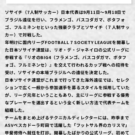
ソサイチ（7人制サッカー）日本代表は9月11日～9月18日で
ブラジル遠征を行い、フラメンゴ、バスコダガマ、ボタフォ
ゴ、フルミネンセといった強豪クラブとソサイチ（７人制サッ
カー）で対戦した。
年明けに国内リーグFOOTBALL 7 SOCIETY LEAGUEを開幕し
た日本ソサイチ連盟は、リオ・デ・ジャネイロの公式リーグに
参戦する『リオのBIG4（フラメンゴ、バスコダガマ、ボタフ
ォゴ、フルミネンセ）』を交えて行われるカップ戦への招待を
受け、ソサイチの本場ブラジルへの遠征を決定した。
日本ソサイチ連盟がこれまで行ってきた海外遠征では、セレク
ションで広く一般から参加選手を募るスタイルを採用していた
が、リーグ元年ということもあり、主にリーグに参戦する優秀
なプレーヤーを選出するという全く新しい方法で代表チームを
組織した。
チームをまとめ上げるテクニカルディレクターには、昨季まで
ASVペスカドーラ町田で活躍した「フットサル界のカリスマ」
甲斐修侍へ就任を打診。開幕したばかりの公式リーグ、初めて