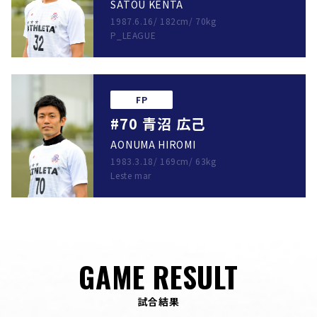
SATOU KENTA
1987.6.16
/
182cm
/
70kg
P_LEAGUE
FP
#70 青沼 広己
AONUMA HIROMI
1983.3.18
/
169cm
/
63kg
Leste mar
GAME RESULT
試合結果