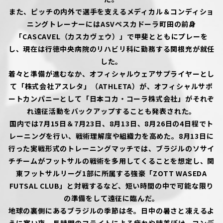
また、ピッチの内外で選手を支えるメディカル＆コンディショ
ニングトレーナーにはASVペスカドーラ町田の前身
「CASCAVEL（カスカヴェウ）」で甲斐とともにプレーを
し、現在は行徳中央病院のリハビリ科に勤務する関根充が就任
した。
着々と準備が進むなか、オフィシャルウェアサプライヤーとし
て「株式会社アスレタ」（ATHLETA）が、オフィシャルサポ
ートカンパニーとして「日本コカ・コーラ株式会社」がそれぞ
れ遠征活動をバックアップすることも発表された。
国内では7月15日＆7月23日、8月13日、8月26日の4日程でト
レーニングを行い、戦術理解度や組織力を高めた。8月13日に
行った実戦形式のトレーニングマッチでは、ブラジルのソサイ
チチームがフットサルの戦術を多用してくることを想定し、関
東フットサルリーグ1部に所属する強豪「ZOTT WASEDA
FUTSAL CLUB」と対戦するなど、短い時間の中で可能な限り
の準備をして遠征に臨んだ。
地球の裏側にあるブラジルの季節は冬。日中の暑さと凍えるよ