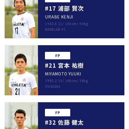
#17 浦部 賢次
URABE KENJI
1983.8.11
/
165cm
/
65kg
BRINCAR FC
FP
#21 宮本 祐樹
MIYAMOTO YUUKI
1985.2.15
/
166cm
/
58kg
OUSADIA
FP
#32 佐藤 健太