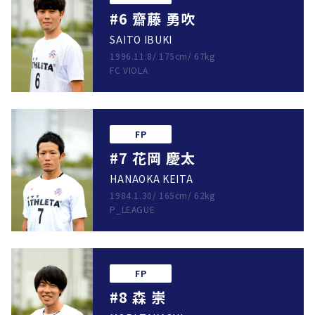
#6 齋藤 勇吹
SAITO IBUKI
1996.11.8
/
175cm
/
67kg
FC VIOLA
FP
#7 花岡 慶太
HANAOKA KEITA
1984.1.30
/
165cm
/
62kg
P_LEAGUE
FP
#8 森 崇