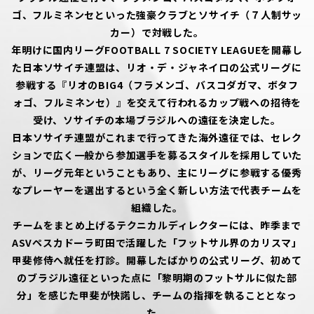
ゴ、フルミネンセといった強豪クラブとソサイチ（７人制サッ
カー）で対戦した。
年明けに国内リーグFOOTBALL 7 SOCIETY LEAGUEを開幕し
た日本ソサイチ連盟は、リオ・デ・ジャネイロの公式リーグに
参戦する『リオのBIG4（フラメンゴ、バスコダガマ、ボタフ
ォゴ、フルミネンセ）』を交えて行われるカップ戦への招待を
受け、ソサイチの本場ブラジルへの遠征を決定した。
日本ソサイチ連盟がこれまで行ってきた海外遠征では、セレク
ションで広く一般から参加選手を募るスタイルを採用していた
が、リーグ元年ということもあり、主にリーグに参戦する優秀
なプレーヤーを選出するという全く新しい方法で代表チームを
組織した。
チームをまとめ上げるテクニカルディレクターには、昨季まで
ASVペスカドーラ町田で活躍した「フットサル界のカリスマ」
甲斐修侍へ就任を打診。開幕したばかりの公式リーグ、初めて
のブラジル遠征といった点に「黎明期のフットサルに似た部
分」を感じた甲斐が快諾し、チームの指揮を執ることとなっ
た。