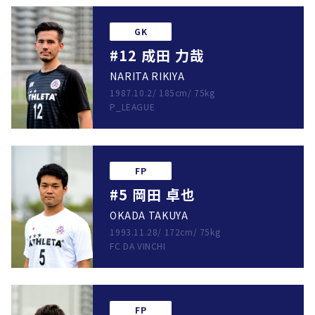
GK
#12 成田 力哉
NARITA RIKIYA
1987.10.2
/
185cm
/
75kg
P_LEAGUE
FP
#5 岡田 卓也
OKADA TAKUYA
1993.11.28
/
172cm
/
75kg
FC DA VINCHI
FP