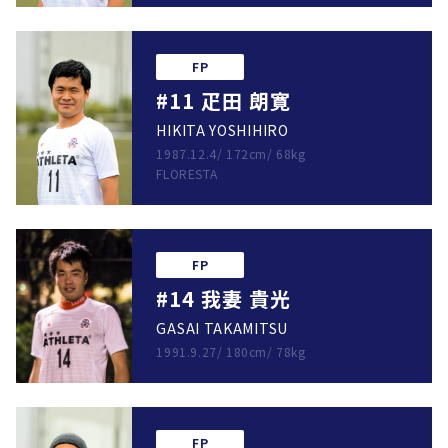
FP
#11 疋田 朗寛
HIKITA YOSHIHIRO
1987.12.4
/
172cm
/
68kg
FLORESTA
FP
#14 我妻 貴光
GASAI TAKAMITSU
1991.9.27
/
180cm
/
78kg
FP