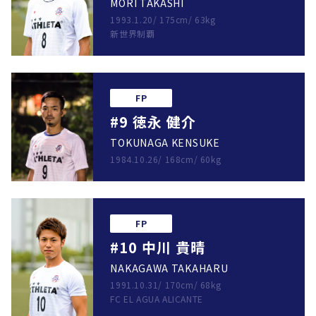
MORI TAKASHI
1993.1.20
/
175cm
/
63kg
新世界制覇
FP
#9 徳永 健介
TOKUNAGA KENSUKE
1984.10.26
/
168cm
/
60kg
FP
#10 中川 貴晴
NAKAGAWA TAKAHARU
1991.10.31
/
170cm
/
68kg
FC EL AGUA ALICANTE