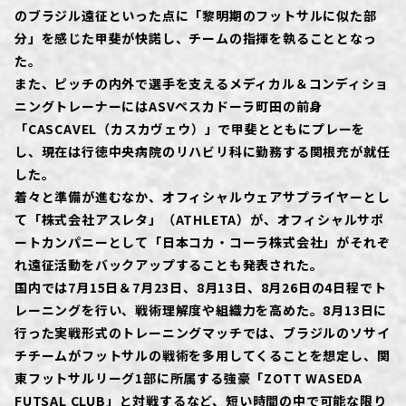
のブラジル遠征といった点に「黎明期のフットサルに似た部
分」を感じた甲斐が快諾し、チームの指揮を執ることとなっ
た。
また、ピッチの内外で選手を支えるメディカル＆コンディショ
ニングトレーナーにはASVペスカドーラ町田の前身
「CASCAVEL（カスカヴェウ）」で甲斐とともにプレーを
し、現在は行徳中央病院のリハビリ科に勤務する関根充が就任
した。
着々と準備が進むなか、オフィシャルウェアサプライヤーとし
て「株式会社アスレタ」（ATHLETA）が、オフィシャルサポ
ートカンパニーとして「日本コカ・コーラ株式会社」がそれぞ
れ遠征活動をバックアップすることも発表された。
国内では7月15日＆7月23日、8月13日、8月26日の4日程でト
レーニングを行い、戦術理解度や組織力を高めた。8月13日に
行った実戦形式のトレーニングマッチでは、ブラジルのソサイ
チチームがフットサルの戦術を多用してくることを想定し、関
東フットサルリーグ1部に所属する強豪「ZOTT WASEDA
FUTSAL CLUB」と対戦するなど、短い時間の中で可能な限り