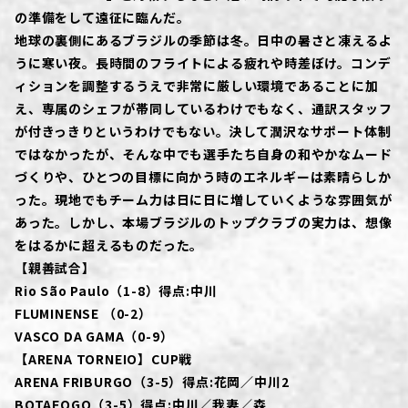
の準備をして遠征に臨んだ。
地球の裏側にあるブラジルの季節は冬。日中の暑さと凍えるよ
うに寒い夜。長時間のフライトによる疲れや時差ぼけ。コンデ
ィションを調整するうえで非常に厳しい環境であることに加
え、専属のシェフが帯同しているわけでもなく、通訳スタッフ
が付きっきりというわけでもない。決して潤沢なサポート体制
ではなかったが、そんな中でも選手たち自身の和やかなムード
づくりや、ひとつの目標に向かう時のエネルギーは素晴らしか
った。現地でもチーム力は日に日に増していくような雰囲気が
あった。しかし、本場ブラジルのトップクラブの実力は、想像
をはるかに超えるものだった。
【親善試合】
Rio São Paulo（1-8）得点:中川
FLUMINENSE （0-2）
VASCO DA GAMA（0-9）
【ARENA TORNEIO】CUP戦
ARENA FRIBURGO（3-5）得点:花岡／中川2
BOTAFOGO（3-5）得点:中川／我妻／森