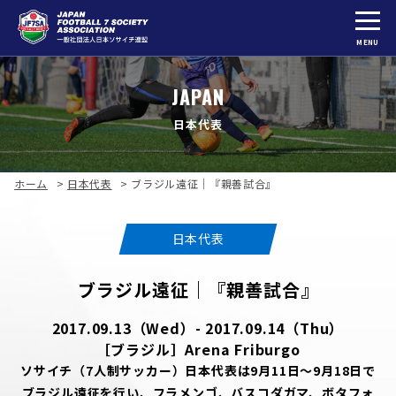
MENU
JAPAN
日本代表
ホーム
>
日本代表
>
ブラジル遠征｜『親善試合』
日本代表
ブラジル遠征｜『親善試合』
2017.09.13（Wed）- 2017.09.14（Thu）
［ブラジル］Arena Friburgo
ソサイチ（7人制サッカー）日本代表は9月11日～9月18日で
ブラジル遠征を行い、フラメンゴ、バスコダガマ、ボタフォ