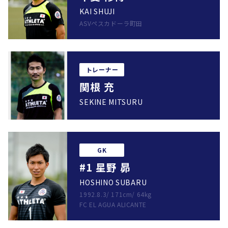
KAI SHUJI
ASVペスカドーラ町田
トレーナー
関根 充
SEKINE MITSURU
GK
#1 星野 昴
HOSHINO SUBARU
1992.8.3
/
171cm
/
64kg
FC EL AGUA ALICANTE