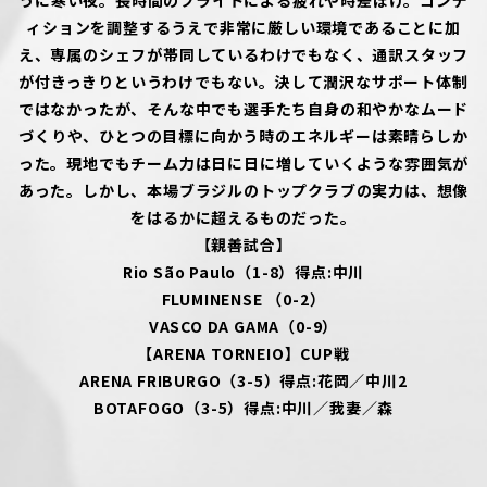
うに寒い夜。長時間のフライトによる疲れや時差ぼけ。コンデ
ィションを調整するうえで非常に厳しい環境であることに加
え、専属のシェフが帯同しているわけでもなく、通訳スタッフ
が付きっきりというわけでもない。決して潤沢なサポート体制
ではなかったが、そんな中でも選手たち自身の和やかなムード
づくりや、ひとつの目標に向かう時のエネルギーは素晴らしか
った。現地でもチーム力は日に日に増していくような雰囲気が
あった。しかし、本場ブラジルのトップクラブの実力は、想像
をはるかに超えるものだった。
【親善試合】
Rio São Paulo（1-8）得点:中川
FLUMINENSE （0-2）
VASCO DA GAMA（0-9）
【ARENA TORNEIO】CUP戦
ARENA FRIBURGO（3-5）得点:花岡／中川2
BOTAFOGO（3-5）得点:中川／我妻／森