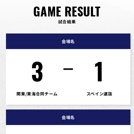
GAME RESULT
試合結果
会場名
3
1
関東/東海合同チーム
スペイン選抜
会場名