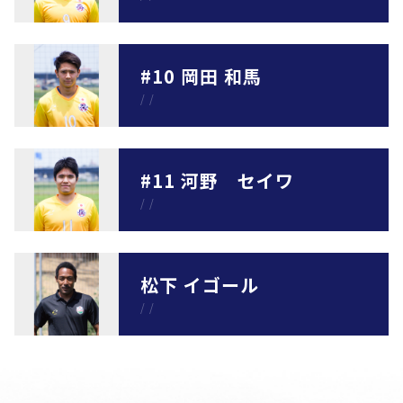
#10 岡田 和馬
/
/
#11 河野 セイワ
/
/
松下 イゴール
/
/