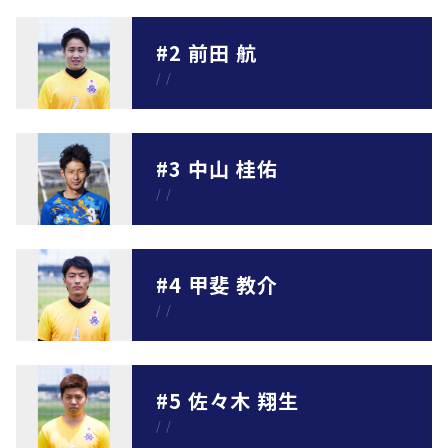
#2 前田 航
/
/
#3 中山 桂佑
/
/
#4 甲斐 教介
/
/
#5 佐々木 翔生
/
/