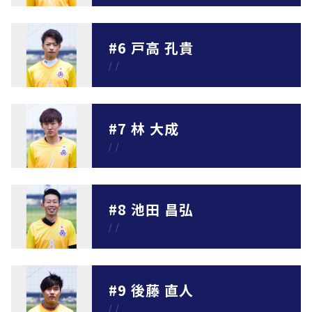
#6 戸高 孔貴
/
/
#7 林 大成
/
/
#8 池田 昌弘
/
/
#9 後藤 直人
/
/