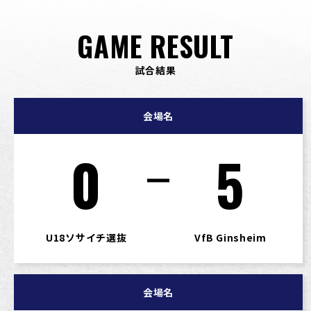
GAME RESULT
試合結果
会場名
0
5
U18ソサイチ選抜
VfB Ginsheim
会場名