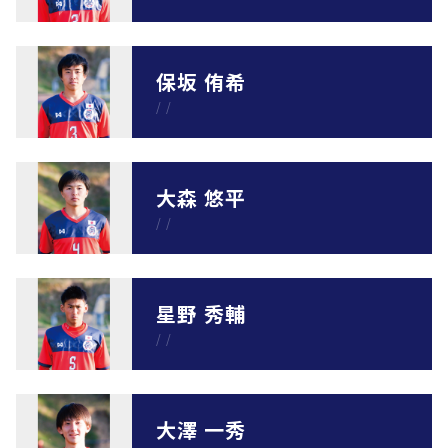
保坂 侑希
/
/
大森 悠平
/
/
星野 秀輔
/
/
大澤 一秀