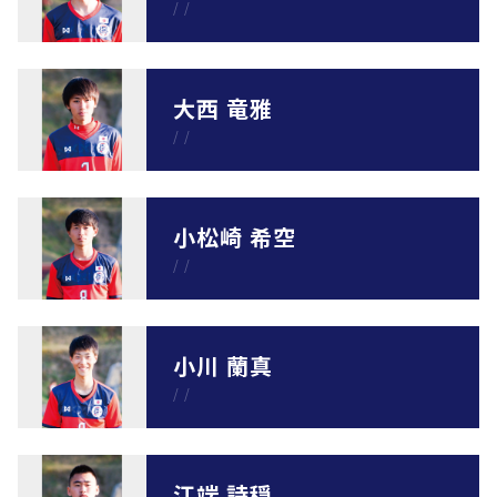
/
/
大西 竜雅
/
/
小松崎 希空
/
/
小川 蘭真
/
/
江端 詩穏