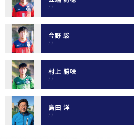
/
/
今野 駿
/
/
村上 勝咲
/
/
島田 洋
/
/