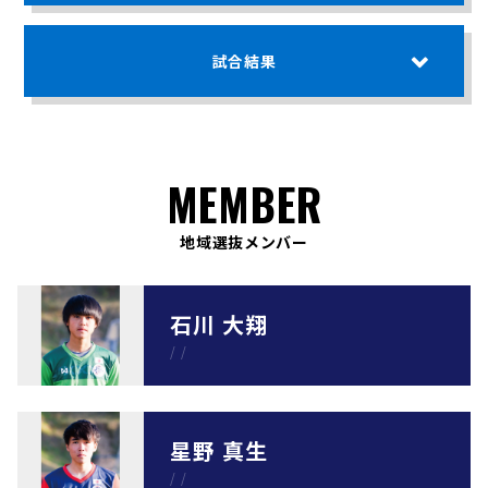
試合結果
MEMBER
地域選抜メンバー
石川 大翔
/
/
星野 真生
/
/