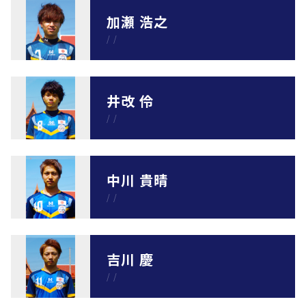
加瀬 浩之
/
/
井改 伶
/
/
中川 貴晴
/
/
吉川 慶
/
/