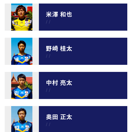
米澤 和也
/
/
野崎 桂太
/
/
中村 亮太
/
/
奥田 正太
/
/