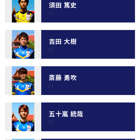
須田 篤史
/
/
吉田 大樹
/
/
斎藤 勇吹
/
/
五十嵐 統哉
/
/