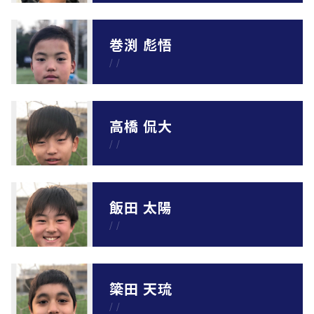
巻渕 彪悟
/
/
高橋 侃大
/
/
飯田 太陽
/
/
簗田 天琉
/
/