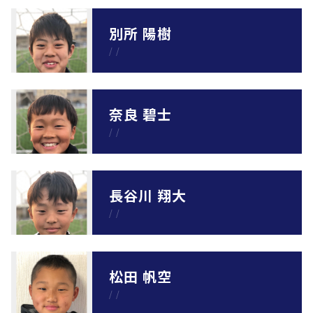
別所 陽樹
/
/
奈良 碧士
/
/
長谷川 翔大
/
/
松田 帆空
/
/