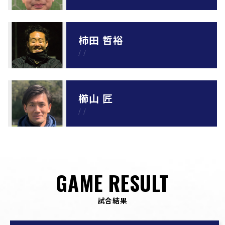
柿田 哲裕
/
/
櫛山 匠
/
/
GAME RESULT
試合結果