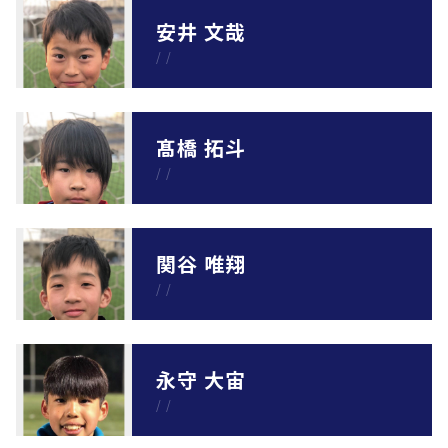
安井 文哉
/
/
髙橋 拓斗
/
/
関谷 唯翔
/
/
永守 大宙
/
/