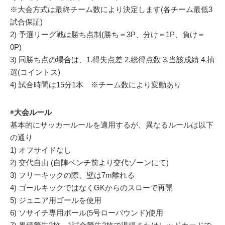
※大会方式は最終チーム数により決定します(各チーム最低3
試合保証)
2) 予選リーグ戦は勝ち点制(勝ち＝3P、分け＝1P、負け＝
0P)
3) 同勝ち点の場合は、1.得失点差 2.総得点数 3.当該成績 4.抽
選(コイントス)
4) 試合時間は15分1本 ※チーム数により変動あり
◉
大会ルール
基本的にサッカールールを適用するが、異なるルールは以下
の通り
1) オフサイドなし
2) 交代自由 (自陣ベンチ前より交代ゾーンにて)
3) フリーキックの際、壁は7m離れる
4) ゴールキックではなくGKからのスローで再開
5) ジュニア用ゴールを使用
6) ソサイチ専用ボール(5号ローバウンド)使用