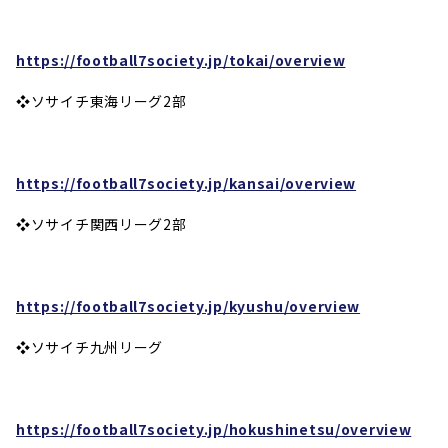
https://football7society.jp/tokai/overview
❖ソサイチ東海リーグ2部
https://football7society.jp/kansai/overview
❖ソサイチ関西リーグ2部
https://football7society.jp/kyushu/overview
❖ソサイチ九州リーグ
https://football7society.jp/hokushinetsu/overview