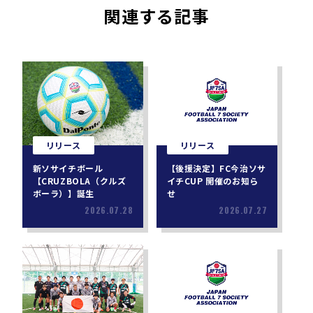
関連する記事
リリース
リリース
新ソサイチボール
【後援決定】FC今治ソサ
【CRUZBOLA（クルズ
イチCUP 開催のお知ら
ボーラ）】誕生
せ
2026.07.28
2026.07.27