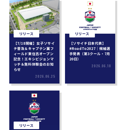
リリース
リリース
【7/18開催】女子ソサイ
【ソサイチ日本代表】
チ普及＆キャプテン翼フ
#RoadTo2027｜候補選
ィールド東住吉オープン
手発表（第3クール・7月
記念！エキシビジョンマ
20日）
ッチ＆無料体験会のお知
2026.06.18
らせ
2026.06.25
リリース