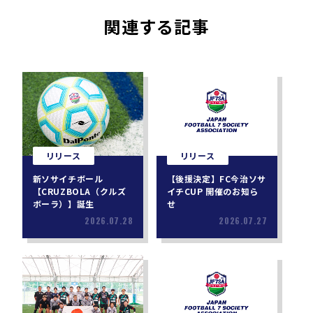
関連する記事
リリース
リリース
新ソサイチボール
【後援決定】FC今治ソサ
【CRUZBOLA（クルズ
イチCUP 開催のお知ら
ボーラ）】誕生
せ
2026.07.28
2026.07.27