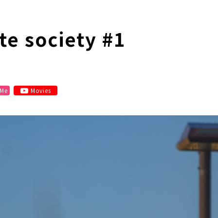
 society #1
 Me
Movies