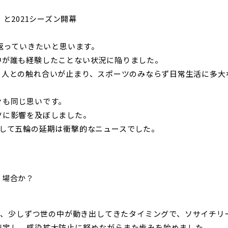
と2021シーズン開幕
り返っていきたいと思います。
中が誰も経験したことない状況に陥りました。
と人との触れ合いが止まり、
スポーツのみならず日常生活に多大
々も同じ思いです。
ツに影響を及ぼしました。
そして五輪の延期は衝撃的なニュースでした。
？
る場合か？
明け、少しずつ世の中が動き出してきたタイミングで、ソサイチ
策定し、感染拡大防止に努めながらまた歩みを始めました。