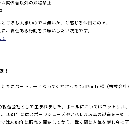
ーム関係者以外の来場禁止
須
るところも大きいのでは無いか、と感じる今日この頃。
人に、責任ある行動をお願いしたい次第です。
して
決定！
新たにパートナーとなってくださったDalPonte様（株式会社
ルの製造会社として生まれました。ボールにおいてはフットサル
。1981年にはスポーツシューズやアパレル製品の製造を開始し
では2003年に販売を開始してから、瞬く間に人気を博し今に