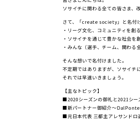
ソサイチに関わる全ての皆さま、
さて、「create society」と
・リーグ文化、コミュニティを創
・ソサイチを通じて豊かな社会を
・みんな（選手、チーム、関わる
そんな想いで名付けました。
不定期ではありますが、ソサイチ
それでは早速いきましょう。
【主なトピック】
■2020シーズンの御礼と2021シ
■新パートナー御紹介〜DalPont
■元日本代表 三都主アレサンドロ