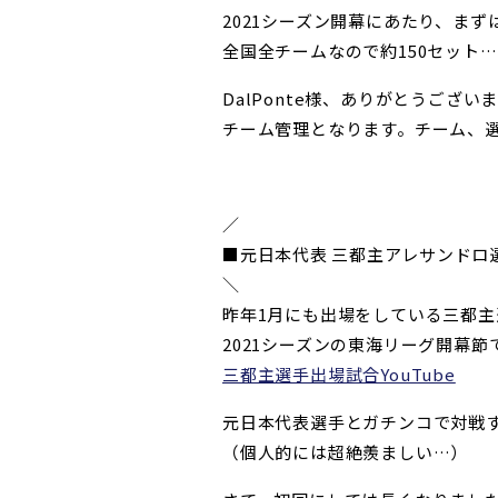
2021シーズン開幕にあたり、ま
全国全チームなので約150セット
DalPonte様、ありがとうござい
チーム管理となります。チーム、
／
■元日本代表 三都主アレサンドロ
＼
昨年1月にも出場をしている三都主
2021シーズンの東海リーグ開幕
三都主選手出場試合YouTube
元日本代表選手とガチンコで対戦
（個人的には超絶羨ましい…）