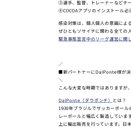
③選手、監督、トレーナーなどチ
④COCOAアプリのインストール必
感染対策は、個人個人の意識によ
ぜひともソサイチに関わる全ての
緊急事態宣言中のリーグ運営に関
／
■新パートナーにDalPonte様が
＼
こんな大変な時期ではありますが、
DalPonte（ダウポンチ）
とは？
1930年ブラジルでサッカーボー
レーボールと幅広く製造しています
上に輸出販売を行っています。日本