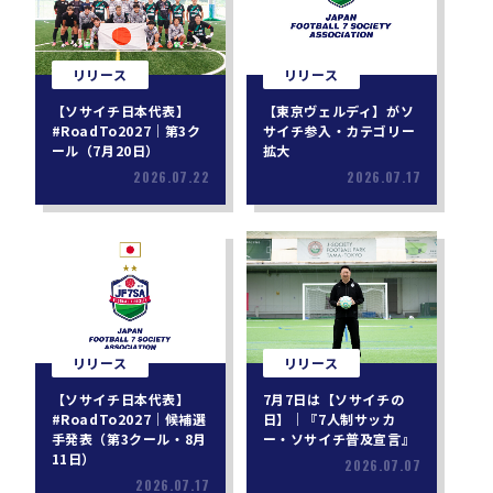
リリース
リリース
【ソサイチ日本代表】
【東京ヴェルディ】がソ
#RoadTo2027｜第3ク
サイチ参入・カテゴリー
ール（7月20日）
拡大
2026.07.22
2026.07.17
リリース
リリース
【ソサイチ日本代表】
7月7日は【ソサイチの
#RoadTo2027｜候補選
日】｜『7人制サッカ
手発表（第3クール・8月
ー・ソサイチ普及宣言』
11日）
2026.07.07
2026.07.17