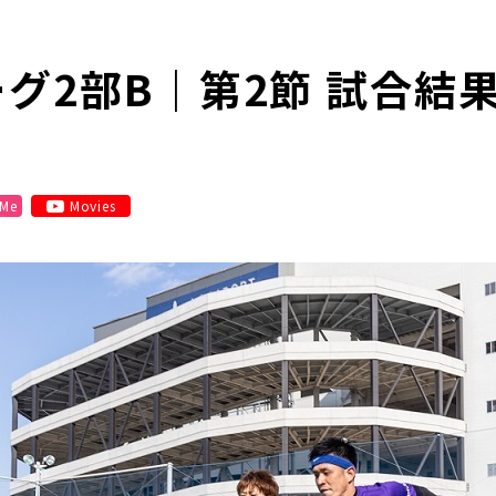
ーグ2部B｜第2節 試合結
 Me
Movies