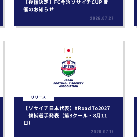
【後援決定】FC今治ソサイチCUP 開
催のお知らせ
2026.07.27
リリース
【ソサイチ日本代表】#RoadTo2027
｜候補選手発表（第3クール・8月11
日）
2026.07.17