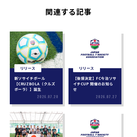
関連する記事
リリース
リリース
新ソサイチボール
【後援決定】FC今治ソサ
【CRUZBOLA（クルズ
イチCUP 開催のお知ら
ボーラ）】誕生
せ
2026.07.28
2026.07.27