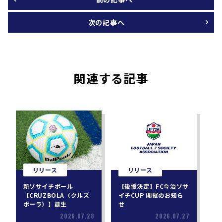
次の記事へ
関連する記事
リリース
リリース
新ソサイチボール
【後援決定】FC今治ソサ
【CRUZBOLA（クルズ
イチCUP 開催のお知ら
ボーラ）】誕生
せ
2026.07.28
2026.07.27