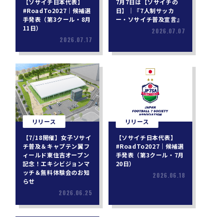
【ソサイチ日本代表】
7月7日は【ソサイチの
#RoadTo2027｜候補選
日】｜『7人制サッカ
手発表（第3クール・8月
ー・ソサイチ普及宣言』
11日）
2026.07.07
2026.07.17
リリース
リリース
【7/18開催】女子ソサイ
【ソサイチ日本代表】
チ普及＆キャプテン翼フ
#RoadTo2027｜候補選
ィールド東住吉オープン
手発表（第3クール・7月
記念！エキシビジョンマ
20日）
ッチ＆無料体験会のお知
2026.06.18
らせ
2026.06.25