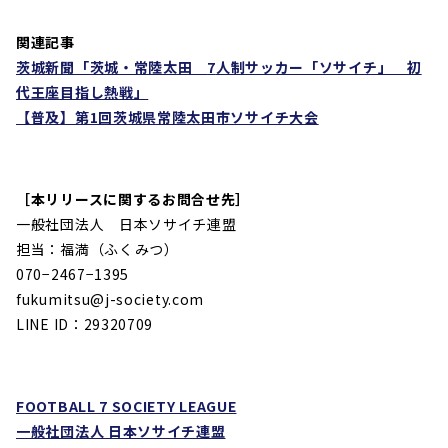
関連記事
茨城新聞「茨城・常陸太田
7
人制サッカー「ソサイチ」 初
代王座目指し熱戦」
【普及】第1回茨城県常陸太田市ソサイチ大会
［本リリースに関するお問合せ先］
一般社団法人 日本ソサイチ連盟
担当：福満（ふくみつ）
070−2467−1395
fukumitsu@j-society.com
LINE ID：29320709
FOOTBALL 7 SOCIETY LEAGUE
一般社団法人 日本ソサイチ連盟