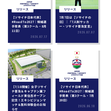
リリース
リリース
【ソサイチ日本代表】
7月7日は【ソサイチの
#RoadTo2027｜候補選
日】｜『7人制サッカ
手発表（第3クール・8月
ー・ソサイチ普及宣言』
11日）
2026.07.07
2026.07.17
リリース
リリース
【7/18開催】女子ソサイ
【ソサイチ日本代表】
チ普及＆キャプテン翼フ
#RoadTo2027｜候補選
ィールド東住吉オープン
手発表（第3クール・7月
記念！エキシビジョンマ
20日）
ッチ＆無料体験会のお知
2026.06.18
らせ