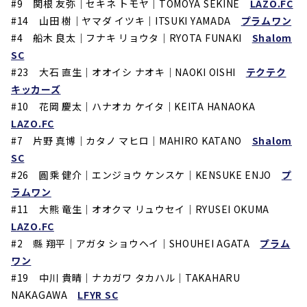
#9
関根 友弥｜セキネ トモヤ｜TOMOYA SEKINE
LAZO.FC
#14
山田 樹｜ヤマダ イツキ｜ITSUKI YAMADA
プラムワン
#4
船木 良太｜フナキ リョウタ｜RYOTA FUNAKI
Shalom
SC
#23
大石 直生｜オオイシ ナオキ｜NAOKI OISHI
テクテク
キッカーズ
#10
花岡 慶太｜ハナオカ ケイタ｜KEITA HANAOKA
LAZO.FC
#7
片野 真博｜カタノ マヒロ｜MAHIRO KATANO
Shalom
SC
#26
圓乘 健介｜エンジョウ ケンスケ｜KENSUKE ENJO
プ
ラムワン
#11
大熊 竜生｜オオクマ リュウセイ｜RYUSEI OKUMA
LAZO.FC
#2
縣 翔平｜アガタ ショウヘイ｜SHOUHEI AGATA
プラム
ワン
#19
中川 貴晴｜ナカガワ タカハル｜TAKAHARU
NAKAGAWA
LFYR SC