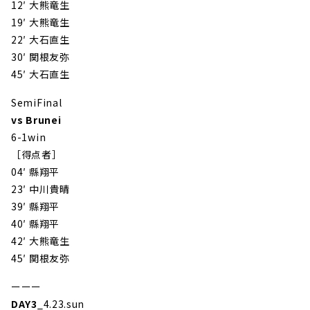
12′ 大熊竜生
19′
大熊竜生
22′ 大石直生
30′ 関根友弥
45′
大石直生
SemiFinal
vs Brunei
6-1
win
［得点者］
04′ 縣翔平
23′ 中川貴晴
39′ 縣翔平
40′ 縣翔平
42′ 大熊竜生
45′ 関根友弥
ーーー
DAY3
_4.23.sun