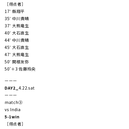
［得点者］
17′ 縣翔平
35′ 中川貴晴
37′ 大熊竜生
40′ 大石直生
44′ 中川貴晴
45′ 大石直生
47′ 大熊竜生
50′ 関根友弥
50’＋3 佐藤玲央
ーーー
DAY2
_
4.22.sat
ーーー
match③
vs India
5-1
win
［得点者］