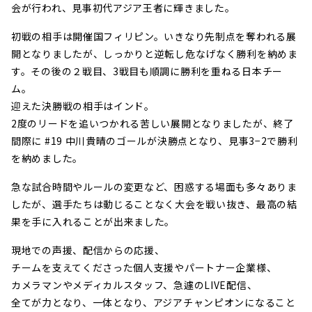
会が行われ、見事初代アジア王者に輝きました。
初戦の相手は開催国フィリピン。いきなり先制点を奪われる展
開となりましたが、しっかりと逆転し危なげなく勝利を納めま
す。その後の２戦目、3戦目も順調に勝利を重ねる日本チー
ム。
迎えた決勝戦の相手はインド。
2度のリードを追いつかれる苦しい展開となりましたが、終了
間際に #19 中川貴晴のゴールが決勝点となり、見事3−2で勝利
を納めました。
急な試合時間やルールの変更など、困惑する場面も多々ありま
したが、選手たちは動じることなく大会を戦い抜き、最高の結
果を手に入れることが出来ました。
現地での声援、配信からの応援、
チームを支えてくださった個人支援やパートナー企業様、
カメラマンやメディカルスタッフ、急遽のLIVE配信、
全てが力となり、一体となり、アジアチャンピオンになること