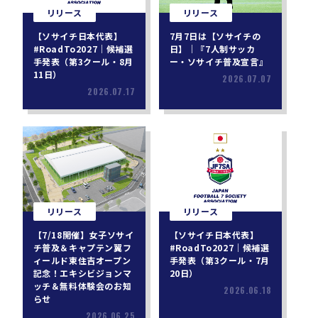
リリース
リリース
【ソサイチ日本代表】
7月7日は【ソサイチの
#RoadTo2027｜候補選
日】｜『7人制サッカ
手発表（第3クール・8月
ー・ソサイチ普及宣言』
11日）
2026.07.07
2026.07.17
リリース
リリース
【7/18開催】女子ソサイ
【ソサイチ日本代表】
チ普及＆キャプテン翼フ
#RoadTo2027｜候補選
ィールド東住吉オープン
手発表（第3クール・7月
記念！エキシビジョンマ
20日）
ッチ＆無料体験会のお知
2026.06.18
らせ
2026.06.25