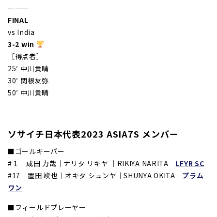
ーーー
FINAL
vs India
3
-2 win
［得点者］
25′ 中川貴晴
30′ 関根友弥
50′ 中川貴晴
ソサイチ日本代表2023 ASIA7S メンバー
■ゴールキーパー
#１
成田 力哉｜ナリタ リキヤ ｜
RIKIYA NARITA
LFYR SC
#17
置田 竣也｜オキタ シュンヤ｜SHUNYA OKITA
プラム
ワン
■フィールドプレーヤー