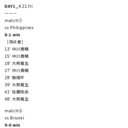
DAY1_
4.21.fri
ーーー
match①
vs Philippines
8-1 win
［得点者］
13′ 中川貴晴
15′
中川貴晴
18′ 大熊竜生
27′
中川貴晴
28′ 縣翔平
39′
大熊竜生
41′ 佐藤玲央
48′
大熊竜生
match②
vs Brunei
9-0
win