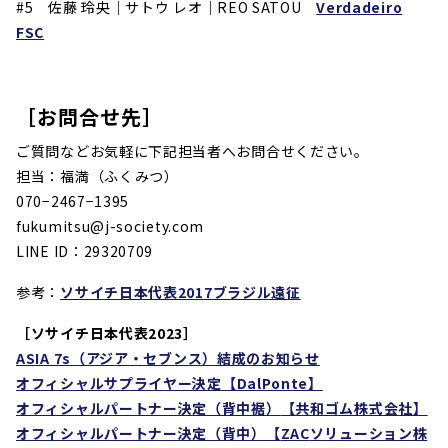
#5
佐藤 玲央｜
サトウ レオ
｜
REO SATOU
Verdadeiro
FSC
［お問合せ先］
ご質問などお気軽に下記担当者へお問合せください。
担当：福満（ふくみつ）
070−2467−1395
fukumitsu@j-society.com
LINE ID：29320709
参考：
ソサイチ日本代表2017ブラジル遠征
［ソサイチ日本代表2023］
ASIA 7s
（アジア・セブンス）結成のお知らせ
オフィシャルサプライヤー決定
【DalPonte】
オフィシャルパートナー決定（背中裾）
【共和ゴム株式会社】
オフィシャルパートナー決定（背中）【
ZAC
ソリューション株