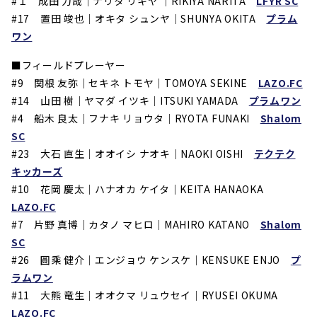
#１
成田 力哉｜ナリタ リキヤ ｜
RIKIYA NARITA
LFYR SC
#17
置田 竣也｜オキタ シュンヤ｜SHUNYA OKITA
プラム
ワン
■フィールドプレーヤー
#9
関根 友弥｜セキネ トモヤ｜TOMOYA SEKINE
LAZO.FC
#14
山田 樹｜ヤマダ イツキ｜ITSUKI YAMADA
プラムワン
#4
船木 良太｜フナキ リョウタ｜RYOTA FUNAKI
Shalom
SC
#23
大石 直生｜オオイシ ナオキ｜NAOKI OISHI
テクテク
キッカーズ
#10
花岡 慶太｜ハナオカ ケイタ｜KEITA HANAOKA
LAZO.FC
#7
片野 真博｜カタノ マヒロ｜MAHIRO KATANO
Shalom
SC
#26
圓乘 健介｜エンジョウ ケンスケ｜KENSUKE ENJO
プ
ラムワン
#11
大熊 竜生｜オオクマ リュウセイ｜RYUSEI OKUMA
LAZO.FC