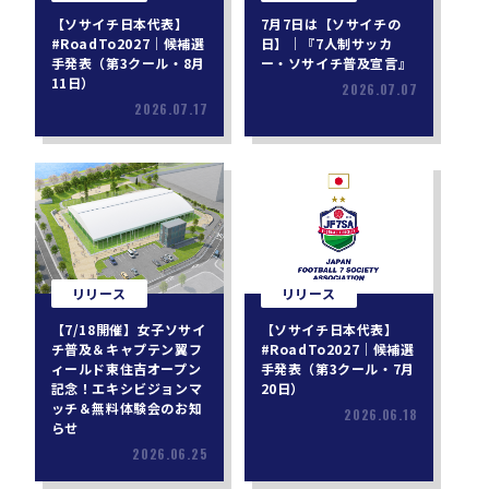
【ソサイチ日本代表】
7月7日は【ソサイチの
#RoadTo2027｜候補選
日】｜『7人制サッカ
手発表（第3クール・8月
ー・ソサイチ普及宣言』
11日）
2026.07.07
2026.07.17
リリース
リリース
【7/18開催】女子ソサイ
【ソサイチ日本代表】
チ普及＆キャプテン翼フ
#RoadTo2027｜候補選
ィールド東住吉オープン
手発表（第3クール・7月
記念！エキシビジョンマ
20日）
ッチ＆無料体験会のお知
2026.06.18
らせ
2026.06.25