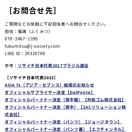
［お問合せ先］
ご質問などお気軽に下記担当者へお問合せください。
担当：福満（ふくみつ）
070−2467−1395
fukumitsu@j-society.com
LINE ID：29320709
参考：
ソサイチ日本代表2017ブラジル遠征
［ソサイチ日本代表2023］
ASIA 7s
（アジア・セブンス）結成のお知らせ
オフィシャルサプライヤー決定
【DalPonte】
オフィシャルパートナー決定（背中裾）
【共和ゴム株式会社】
オフィシャルパートナー決定（背中）【
ZAC
ソリューション株
式会社】
オフィシャルパートナー決定（パンツ）【ジョージタウン
】
オフィシャルパートナー決定（パンツ裏）【エフチャンネル
】