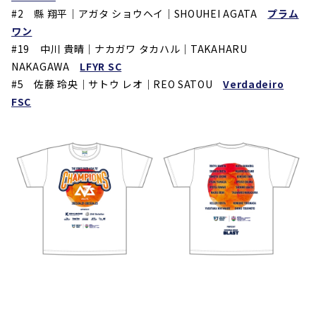
#2
縣 翔平｜アガタ ショウヘイ｜SHOUHEI AGATA
プラム
ワン
#19
中川 貴晴｜ナカガワ タカハル｜TAKAHARU
NAKAGAWA
LFYR SC
#5
佐藤 玲央｜
サトウ レオ
｜
REO SATOU
Verdadeiro
FSC