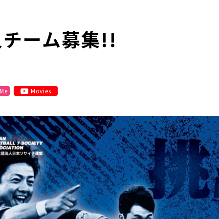
入チーム募集!!
 Me
Movies