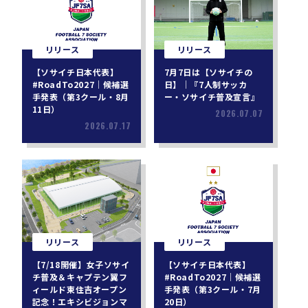
リリース
リリース
【ソサイチ日本代表】
7月7日は【ソサイチの
#RoadTo2027｜候補選
日】｜『7人制サッカ
手発表（第3クール・8月
ー・ソサイチ普及宣言』
11日）
2026.07.07
2026.07.17
リリース
リリース
【7/18開催】女子ソサイ
【ソサイチ日本代表】
チ普及＆キャプテン翼フ
#RoadTo2027｜候補選
ィールド東住吉オープン
手発表（第3クール・7月
記念！エキシビジョンマ
20日）