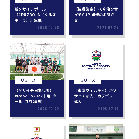
新ソサイチボール
【後援決定】FC今治ソサ
【CRUZBOLA（クルズ
イチCUP 開催のお知ら
ボーラ）】誕生
せ
2026.07.28
2026.07.27
リリース
リリース
【ソサイチ日本代表】
【東京ヴェルディ】がソ
#RoadTo2027｜第3ク
サイチ参入・カテゴリー
ール（7月20日）
拡大
2026.07.22
2026.07.17