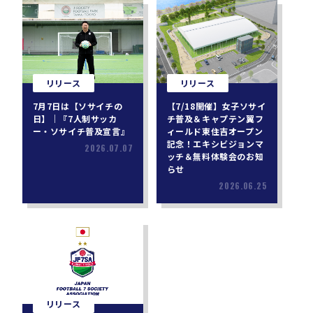
リリース
リリース
7月7日は【ソサイチの
【7/18開催】女子ソサイ
日】｜『7人制サッカ
チ普及＆キャプテン翼フ
ー・ソサイチ普及宣言』
ィールド東住吉オープン
記念！エキシビジョンマ
2026.07.07
ッチ＆無料体験会のお知
らせ
2026.06.25
リリース