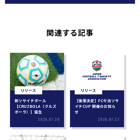
関連する記事
リリース
リリース
新ソサイチボール
【後援決定】FC今治ソサ
【CRUZBOLA（クルズ
イチCUP 開催のお知ら
ボーラ）】誕生
せ
2026.07.28
2026.07.27