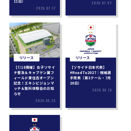
11日）
2026.07.07
2026.07.17
リリース
リリース
【7/18開催】女子ソサイ
【ソサイチ日本代表】
チ普及＆キャプテン翼フ
#RoadTo2027｜候補選
ィールド東住吉オープン
手発表（第3クール・7月
記念！エキシビジョンマ
20日）
ッチ＆無料体験会のお知
2026.06.18
らせ
2026.06.25