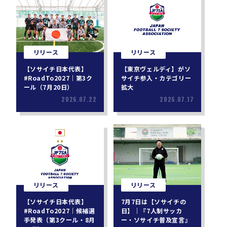
リリース
リリース
【ソサイチ日本代表】
【東京ヴェルディ】がソ
#RoadTo2027｜第3ク
サイチ参入・カテゴリー
ール（7月20日）
拡大
2026.07.22
2026.07.17
リリース
リリース
【ソサイチ日本代表】
7月7日は【ソサイチの
#RoadTo2027｜候補選
日】｜『7人制サッカ
手発表（第3クール・8月
ー・ソサイチ普及宣言』