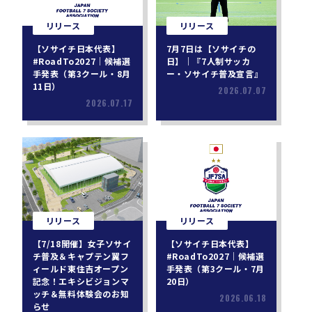
リリース
リリース
【ソサイチ日本代表】
7月7日は【ソサイチの
#RoadTo2027｜候補選
日】｜『7人制サッカ
手発表（第3クール・8月
ー・ソサイチ普及宣言』
11日）
2026.07.07
2026.07.17
リリース
リリース
【7/18開催】女子ソサイ
【ソサイチ日本代表】
チ普及＆キャプテン翼フ
#RoadTo2027｜候補選
ィールド東住吉オープン
手発表（第3クール・7月
記念！エキシビジョンマ
20日）
ッチ＆無料体験会のお知
2026.06.18
らせ