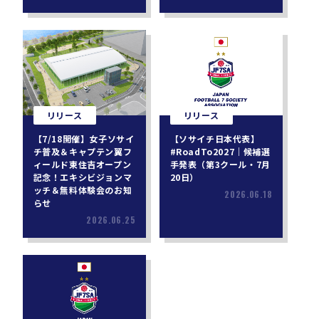
リリース
リリース
【7/18開催】女子ソサイ
【ソサイチ日本代表】
チ普及＆キャプテン翼フ
#RoadTo2027｜候補選
ィールド東住吉オープン
手発表（第3クール・7月
記念！エキシビジョンマ
20日）
ッチ＆無料体験会のお知
2026.06.18
らせ
2026.06.25