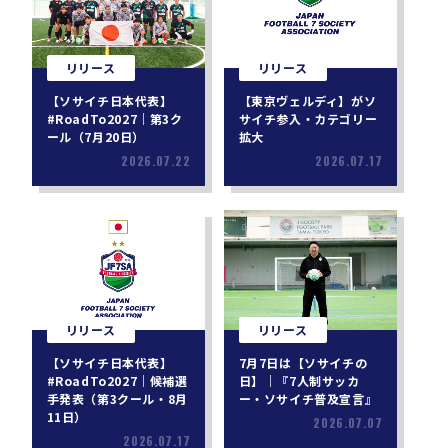
リリース
リリース
【ソサイチ日本代表】
【東京ヴェルディ】がソ
#RoadTo2027｜第3ク
サイチ参入・カテゴリー
ール（7月20日）
拡大
2026.07.22
2026.07.17
リリース
リリース
【ソサイチ日本代表】
7月7日は【ソサイチの
#RoadTo2027｜候補選
日】｜『7人制サッカ
手発表（第3クール・8月
ー・ソサイチ普及宣言』
11日）
2026.07.07
2026.07.17