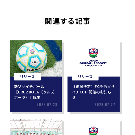
関連する記事
リリース
リリース
新ソサイチボール
【後援決定】FC今治ソサ
【CRUZBOLA（クルズ
イチCUP 開催のお知ら
ボーラ）】誕生
せ
2026.07.28
2026.07.27