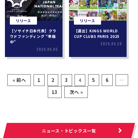
リリース
リリース
【ソサイチ日本代表】クラ
【選出】KINGS WORLD
ウドファンディング “準備
CUP CLUBS PARIS 2025
中”
2025.05.29
2025.06.05
« 前へ
1
2
3
4
5
6
…
13
次へ »
ニュース・トピックス一覧