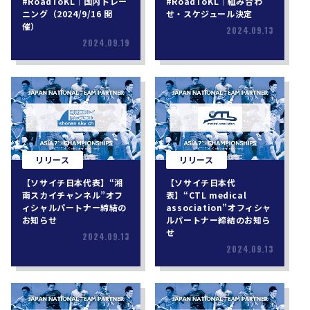
#RoadToKL｜国内トレー
#RoadToKL｜組み合わ
ニング（2024/9/16 開
せ・スケジュール決定
催）
2024.09.13
2024.09.19
リリース
リリース
【ソサイチ日本代表】“湘
【ソサイチ日本代
南スカイチャンネル”オフ
表】“CTL medical
ィシャルパートナー締結の
association”オフィシャ
お知らせ
ルパートナー締結のお知ら
せ
2024.09.13
2024.09.13