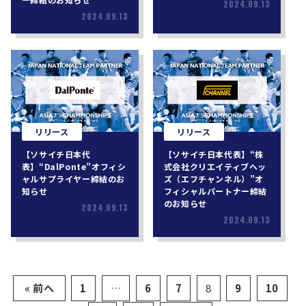
2024.09.13
2024.09.13
リリース
リリース
【ソサイチ日本代
【ソサイチ日本代表】“株
表】“DalPonte”オフィシ
式会社クリエイティブヘッ
ャルサプライヤー締結のお
ズ（エフチャンネル）”オ
知らせ
フィシャルパートナー締結
のお知らせ
2024.09.13
2024.09.13
« 前へ
1
…
6
7
8
9
10