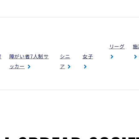
リーグ
施
育
障がい者7人制サ
シニ
女子
ッカー
ア