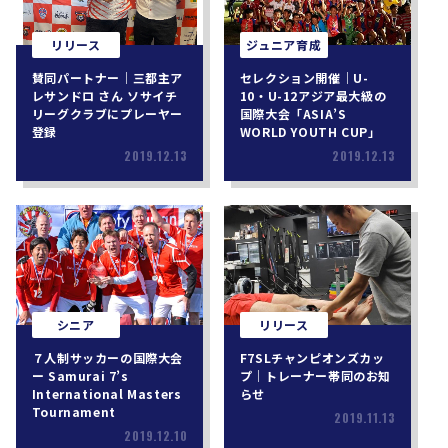
リリース
ジュニア育成
賛同パートナー｜三都主ア
セレクション開催｜U-
レサンドロ さん ソサイチ
10・U-12アジア最大級の
リーグクラブにプレーヤー
国際大会「ASIA’S
登録
WORLD YOUTH CUP」
2019.12.13
2019.12.13
シニア
リリース
７人制サッカーの国際大会
F7SLチャンピオンズカッ
ー Samurai 7’s
プ｜トレーナー帯同のお知
International Masters
らせ
Tournament
2019.11.13
2019.12.10