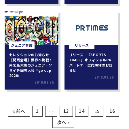
ジュニア育成
リリース
セレクションのお知らせ｜
リリース｜『SPORTS
【関西会場】世界へ挑戦！
TIMES』オフィシャルPR
南米最大級のジュニア・ソ
パートナー契約締結のお知
サイチ国際大会『go cup
らせ
2020』
2019.09.20
2019.09.25
« 前へ
1
…
13
14
15
16
次へ »