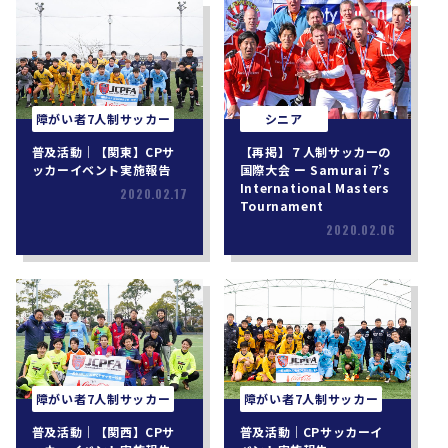
障がい者7人制サッカー
シニア
普及活動｜【関東】CPサ
【再掲】７人制サッカーの
ッカーイベント実施報告
国際大会 ー Samurai 7’s
International Masters
2020.02.17
Tournament
2020.02.06
障がい者7人制サッカー
障がい者7人制サッカー
普及活動｜【関西】CPサ
普及活動｜CPサッカーイ