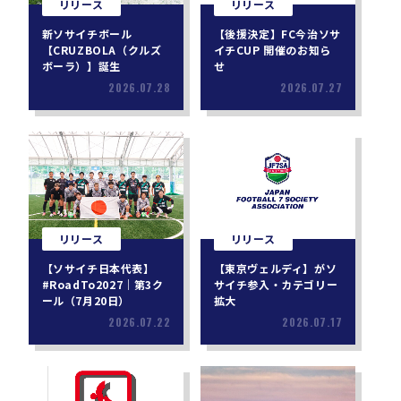
リリース
リリース
新ソサイチボール
【後援決定】FC今治ソサ
【CRUZBOLA（クルズ
イチCUP 開催のお知ら
ボーラ）】誕生
せ
2026.07.28
2026.07.27
リリース
リリース
【ソサイチ日本代表】
【東京ヴェルディ】がソ
#RoadTo2027｜第3ク
サイチ参入・カテゴリー
ール（7月20日）
拡大
2026.07.22
2026.07.17