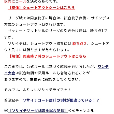
以内にゴール
を決めるものです。
【映像】シュートアウトシーンはこちら
リーグ戦では同点終了の場合は、試合終了直後に サドンデス
方式のシュートアウト戦を行います。
サッカー・フットサルのリーグの引き分け時は、勝ち点1で
すが、
ソサイチは、シュートアウト勝ちには
勝ち点
、シュートア
２
ウト負けには勝ち点１が与えられます。
【映像】同点終了時のシュートアウトはこちら
ここまでは、公式ルールに基づく解説を行いましたが、
ワンデ
イ大会
は試合時間や採用ルールも省略されることが
ありますので、主催者に確認をしてください。
それでは、よりよいソサイチライフを！
普及記事
｜
ソサイチコート設計の9割が間違っている！？
【ソサイチリーグほぼ全試合配信
】
公式チャンネル