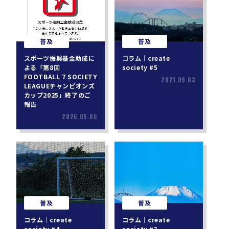
普及
普及
スポーツ振興基金助成に
コラム｜create
よる「第8回
society #5
FOOTBALL 7 SOCIETY
2021.09.03
LEAGUEチャンピオンズ
カップ2025」終了のご
報告
2026.05.06
普及
普及
コラム｜create
コラム｜create
society #4
society #3