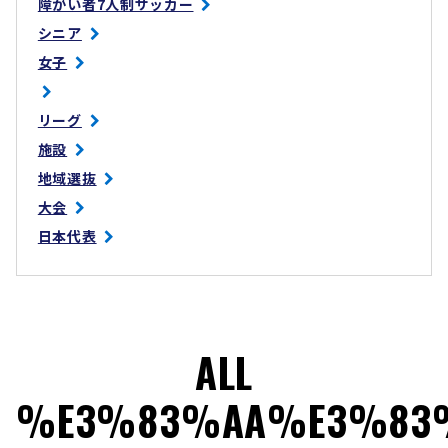
障がい者7人制サッカー
シニア
女子
リーグ
施設
地域選抜
大会
日本代表
ALL
%E3%83%AA%E3%83