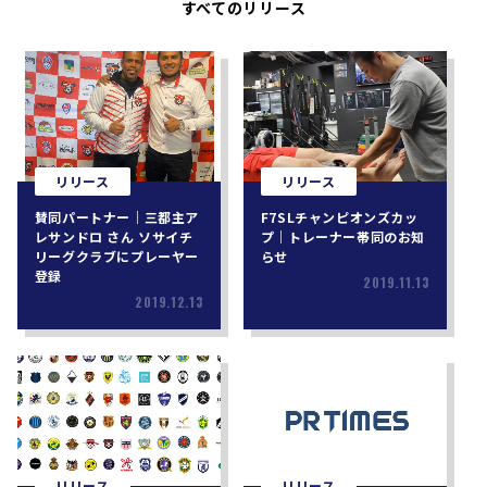
すべてのリリース
リリース
リリース
賛同パートナー｜三都主ア
F7SLチャンピオンズカッ
レサンドロ さん ソサイチ
プ｜トレーナー帯同のお知
リーグクラブにプレーヤー
らせ
登録
2019.11.13
2019.12.13
リリース
リリース