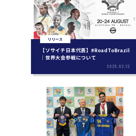
リリース
【ソサイチ日本代表】#RoadToBrazil
｜世界大会参戦について
2025.02.13