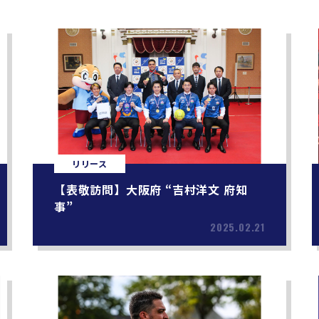
リリース
【表敬訪問】大阪府 “吉村洋文 府知
事”
2025.02.21