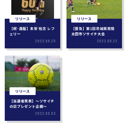
リリース
リリース
【祝･還暦】末安 裕志 レフ
【普及】第1回茨城県常陸
ェリー
太田市ソサイチ大会
2022.08.29
2022.08.22
リリース
【当選者発表】〜ソサイチ
の日プレゼント企画〜
2022.08.03