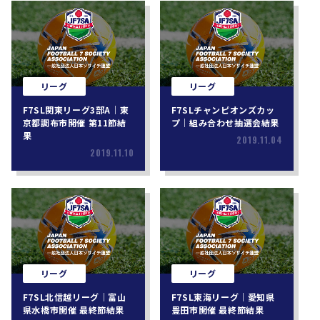
リーグ
リーグ
F7SL関東リーグ3部A｜東
F7SLチャンピオンズカッ
京都調布市開催 第11節結
プ｜組み合わせ抽選会結果
果
2019.11.04
2019.11.10
リーグ
リーグ
F7SL北信越リーグ｜富山
F7SL東海リーグ｜愛知県
県水橋市開催 最終節結果
豊田市開催 最終節結果