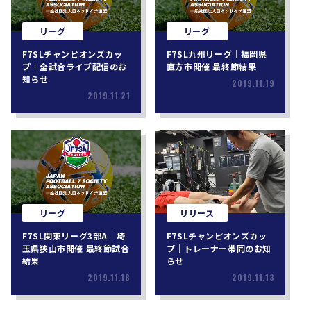
リーグ
リーグ
F7SLチャンピオンズカッ
F7SL九州リーグ｜福岡県
プ｜全試合ライブ配信のお
直方市開催 最終節結果
知らせ
2019.11.19
2019.11.21
リーグ
リリース
F7SL関東リーグ3部A｜埼
F7SLチャンピオンズカッ
玉県狭山市開催 最終節試合
プ｜トレーナー帯同のお知
結果
らせ
2019.11.18
2019.11.13